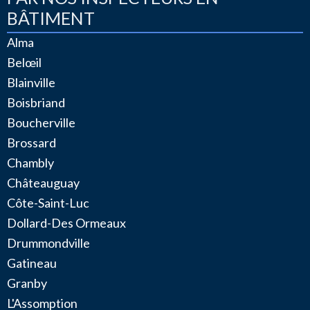
BÂTIMENT
Alma
Belœil
Blainville
Boisbriand
Boucherville
Brossard
Chambly
Châteauguay
Côte-Saint-Luc
Dollard-Des Ormeaux
Drummondville
Gatineau
Granby
L'Assomption