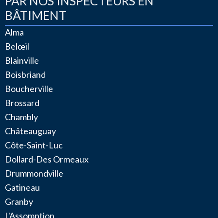
PAR NOS INSPECTEURS EN
BÂTIMENT
Alma
Belœil
Blainville
Boisbriand
Boucherville
Brossard
Chambly
Châteauguay
Côte-Saint-Luc
Dollard-Des Ormeaux
Drummondville
Gatineau
Granby
L'Assomption